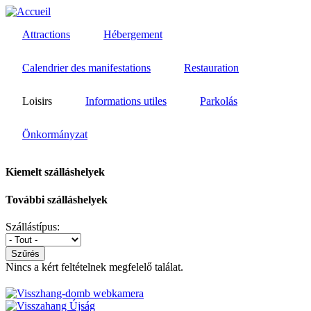
Aller
au
Attractions
Hébergement
contenu
principal
Calendrier des manifestations
Restauration
Loisirs
Informations utiles
Parkolás
Önkormányzat
Kiemelt szálláshelyek
További szálláshelyek
Szállástípus:
Szűrés
Nincs a kért feltételnek megfelelő találat.