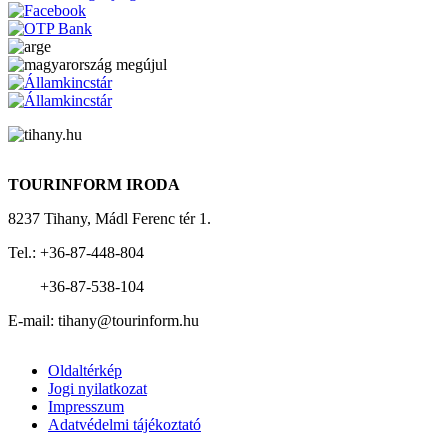
TOURINFORM IRODA
8237 Tihany, Mádl Ferenc tér 1.
Tel.: +36-87-448-804
+36-87-538-104
E-mail: tihany@tourinform.hu
Oldaltérkép
Jogi nyilatkozat
Footer
Impresszum
Menu
Adatvédelmi tájékoztató