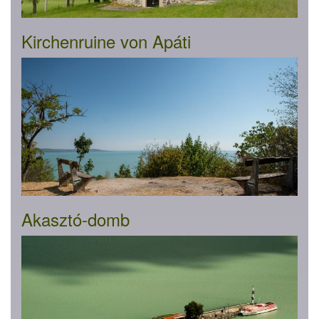
Kirchenruine von Apáti
Akasztó-domb