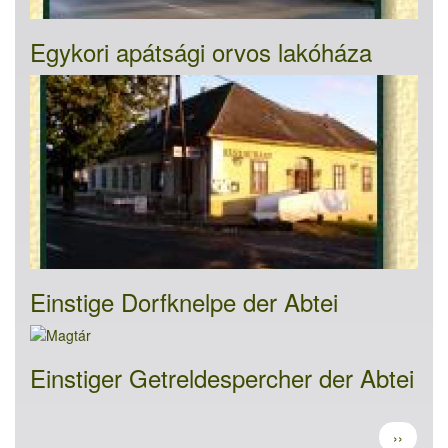
Egykori apátsági orvos lakóháza
Einstige Dorfknelpe der Abtei
Einstiger Getreldespercher der Abtei
Seitennummerierung
Nächste
››