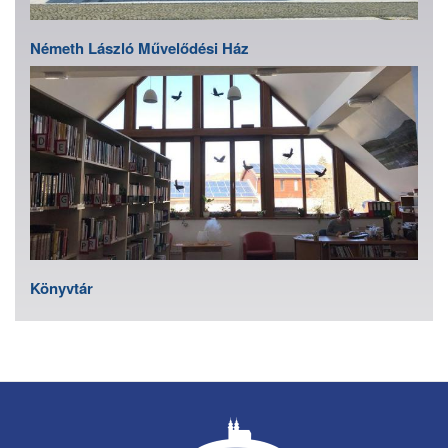
Németh László Művelődési Ház
Könyvtár