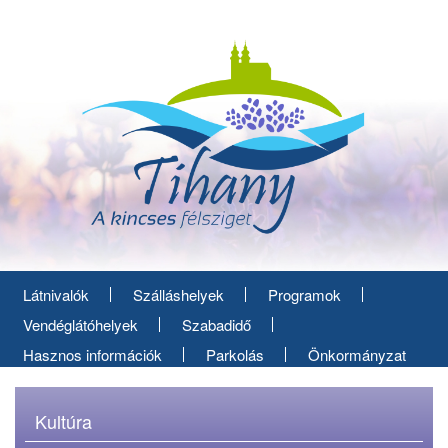
Ugrás
a
tartalomra
Látnivalók
Szálláshelyek
Programok
Vendéglátóhelyek
Szabadidő
Hasznos információk
Parkolás
Önkormányzat
Kultúra