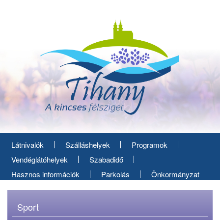
Ugrás
a
tartalomra
Látnivalók
Szálláshelyek
Programok
Vendéglátóhelyek
Szabadidő
Hasznos információk
Parkolás
Önkormányzat
Sport