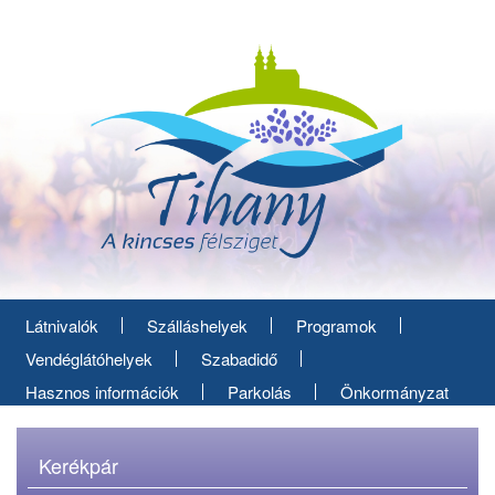
Ugrás
a
tartalomra
Látnivalók
Szálláshelyek
Programok
Vendéglátóhelyek
Szabadidő
Hasznos információk
Parkolás
Önkormányzat
Kerékpár