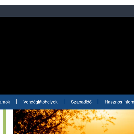
ramok
Vendéglátóhelyek
Szabadidő
Hasznos infor