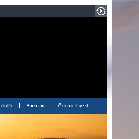
mációk
Parkolás
Önkormányzat