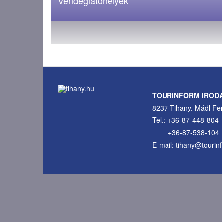
Vendéglátóhelyek
TOURINFORM IROD
8237 Tihany, Mádl Fer
Tel.: +36-87-448-804
+36-87-538-104
E-mail: tihany@tourin