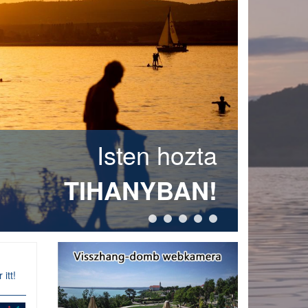
Isten hozta
TIHANYBAN!
1
2
3
4
5
itt!