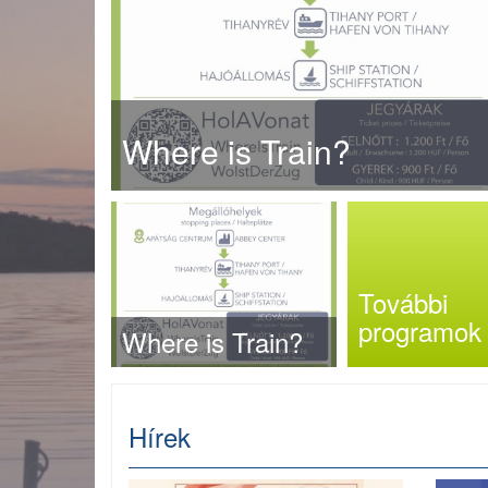
Where is Train?
További
programok
Where is Train?
Hírek