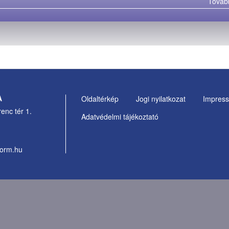
Továb
A
Oldaltérkép
Jogi nyilatkozat
Impres
Footer
enc tér 1.
Adatvédelmi tájékoztató
Menu
form.hu