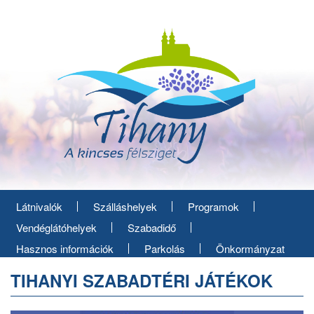
Ugrás
a
tartalomra
Látnivalók
Szálláshelyek
Programok
Vendéglátóhelyek
Szabadidő
Hasznos információk
Parkolás
Önkormányzat
TIHANYI SZABADTÉRI JÁTÉKOK