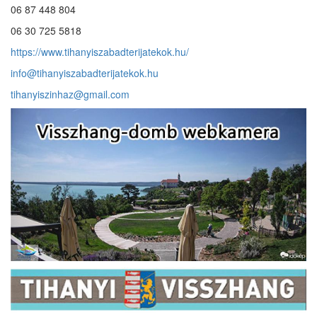
06 87 448 804
06 30 725 5818
https://www.tihanyiszabadterijatekok.hu/
info@tihanyiszabadterijatekok.hu
tihanyiszinhaz@gmail.com