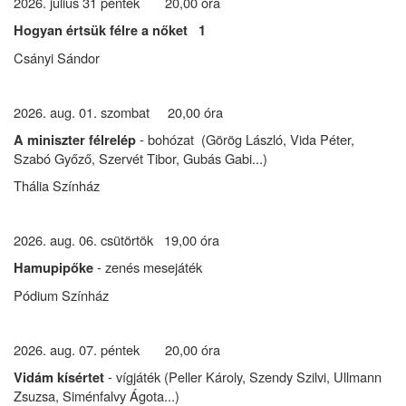
2026. július 31 péntek 20,00 óra
Hogyan értsük félre a nőket 1
Csányi Sándor
2026. aug. 01. szombat 20,00 óra
- bohózat (Görög László, Vida Péter,
A miniszter félrelép
Szabó Győző, Szervét Tibor, Gubás Gabi...)
Thália Színház
2026. aug. 06. csütörtök 19,00 óra
- zenés mesejáték
Hamupipőke
Pódium Színház
2026. aug. 07. péntek 20,00 óra
- vígjáték (Peller Károly, Szendy Szilvi, Ullmann
Vidám kísértet
Zsuzsa, Siménfalvy Ágota...)