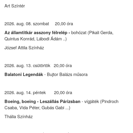
Art Színtér
2026. aug. 08. szombat 20,00 óra
bohózat (Pikali Gerda,
Az államtitkár asszony félrelép -
Quintus Konrád, Lábodi Ádám ..)
József Attila Színház
2026. aug. 13. csütörtök 20,00 óra
- Bujtor Balázs műsora
Balatoni Legendák
2026. aug. 14. péntek 20,00 óra
- vígjáték (Pindroch
Boeing, boeing
- Leszállás Párizsban
Csaba, Vida Péter, Gubás Gabi ...)
Thália Színház