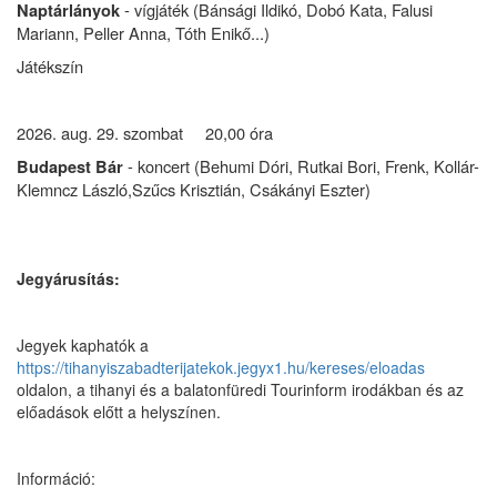
- vígjáték (Bánsági Ildikó, Dobó Kata, Falusi
Naptárlányok
Mariann, Peller Anna, Tóth Enikő...)
Játékszín
2026. aug. 29. szombat 20,00 óra
- koncert (Behumi Dóri, Rutkai Bori, Frenk, Kollár-
Budapest Bár
Klemncz László,Szűcs Krisztián, Csákányi Eszter)
Jegyárusítás:
Jegyek kaphatók a
https://tihanyiszabadterijatekok.jegyx1.hu/kereses/eloadas
oldalon, a tihanyi és a balatonfüredi Tourinform irodákban és az
előadások előtt a helyszínen.
Információ: