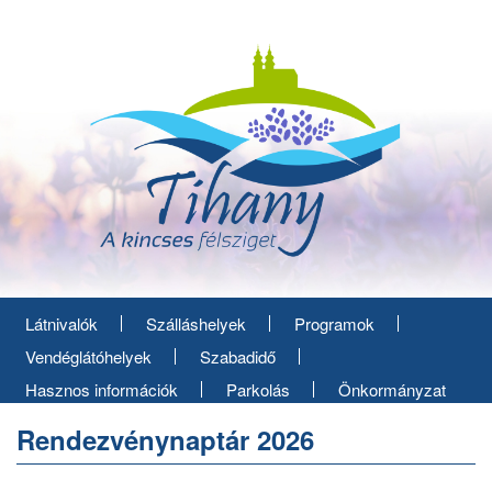
Ugrás
a
tartalomra
Látnivalók
Szálláshelyek
Programok
Vendéglátóhelyek
Szabadidő
Hasznos információk
Parkolás
Önkormányzat
Rendezvénynaptár 2026