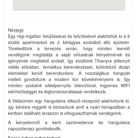
Névjegy
Egy régi ingatlan felújításával és bővítésével alakítottuk ki a 6
stúdió apartmanból és 2 kétágyas szobából álló épületet.
Törekedtünk a tervezés során, hogy minden leendő
vendégünk megtalálja a saját stílusának kényelmének és
igényének megfelelő szobát. Így stúdióink Tihanyra jellemző
vidéki stílusban, tematikus berendezéssel, különböző dizájn
elemekkel került berendezésre. A nosztalgikus hangulat
mellett gondoltunk a modern kor követelményeire is. Így
minden szobánk síkképernyős televízióval, ingyenes WIFI
elérhetőséggel és légkondícionálással rendelkezik.
A földszinten egy hangulatos étkező-recepciót alakítottunk ki,
így kérésre reggelit is biztosítunk amit a nyári hónapokban a
kertben található teraszon is elfogyaszthatnak vendégeink.
A kényelemről a kerti úszómedence és hangulatos
napozóterasz gondoskodik.
Egész évben nyitva tartunk.