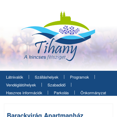
Ugrás
a
tartalomra
Látnivalók
Szálláshelyek
Programok
Vendéglátóhelyek
Szabadidő
Hasznos információk
Parkolás
Önkormányzat
Barackvirág Apartmanház