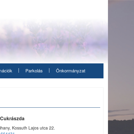
mációk
Parkolás
Önkormányzat
 Cukrászda
ihany, Kossuth Lajos utca 22.
1664431