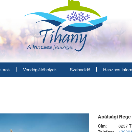
ramok
Vendéglátóhelyek
Szabadidő
Hasznos infor
Apátsági Rege
Cím:
8237 T
Telefon:
+3630