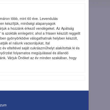
mmáron több, mint 60 éve. Levendulás
ben készítjük, minőségi alapanyagok
l várjuk a hozzánk érkező vendégeket. Az Apátság
s szokták emlegetni; ahol a frissen készült reggelit
jében gyönyörködve válogathatnak helyben készült,
ják el nálunk vacsorájukat, ital
v elteltével saját cukrászműhelyt alakítottak ki és
nyőrzést folyamatos megújulással és állandó
zdánk. Várjuk Önöket az év minden szakában, hogy
szum