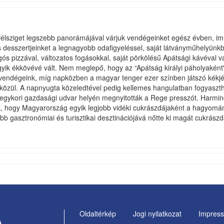
 félsziget legszebb panorámájával várjuk vendégeinket egész évben, i
s desszertjeinket a legnagyobb odafigyeléssel, saját látványműhelyünk
pogós pizzával, változatos fogásokkal, saját pörkölésű Apátsági kávéva
ik ékkövévé vált. Nem meglepő, hogy az “Apátság királyi páholyaként" i
el vendégeink, míg napközben a magyar tenger ezer színben játszó kék
közül. A napnyugta közeledtével pedig kellemes hangulatban fogyaszthat
egykori gazdasági udvar helyén megnyitották a Rege presszót. Harminc é
lik, hogy Magyarország egyik legjobb vidéki cukrászdájaként a hagyomá
bb gasztronómiai és turisztikai desztinációjává nőtte ki magát cukrás
Oldaltérkép
Jogi nyilatkozat
Impres
Footer
A