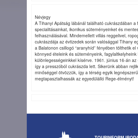
Névjegy
A Tihanyi Apátság lábánál található cukrászdában a
specialitásainkat, ikonikus süteményeinket és mente
felhasználásával. Mindemellett villás reggelivel, ro
cukrászdája az évtizedek során valósággal Tihany egy
a Balatonon csillogó “aranyhíd” fényében tölthetik 
könnyed ételeink és süteményeink, fagylaltkelyheink 
különlegességeinkkel kísérve. 1961. június 16-án az 
így a presszóból cukrászda lett. Sikerünk abban rej
minőséggel ötvözzük, így a térség egyik legnépszerű
megtapasztalhassák az egyedülálló Rege-élményt!
TOURINFORM IROD