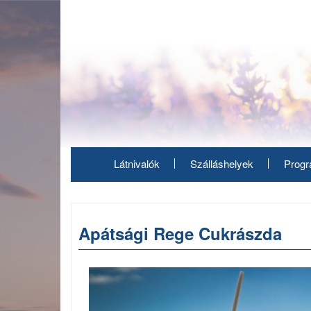
Ugrás
a
tartalomra
Látnivalók
Szálláshelyek
Prog
Apátsági Rege Cukrászda