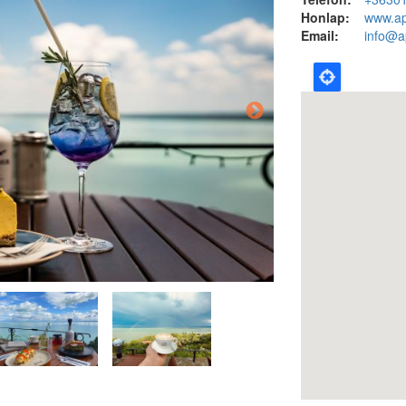
Honlap:
www.ap
Email:
info@a