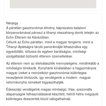
Névjegy
A páratlan gasztronómai élmény, káprázatos balatoni
körpanorámával párosul a tihanyi visszahang domb tetején az
Echo Étterem és Kávézóban.
Célunk az Echo páratlan, mind a magyar tengerre, mind a
Tihanyi Apátságra táruló panorámáját kihasználva egy
egyedülálló, stílusos és egyben barátságos, minőségi
szolgáltatást biztosító étterem üzemeltetése.
Az étterem nem az ételválaszték mennyiségére, mindinkább a
minőségre törekszik. Konyhánk kínálatában a hagyományos
magyar ízeket a nemzetközi gasztronómia különleges
receptjeivel ötvözzük, így vendégeink a modern -magyar
reformkonyha remekeit fogyaszthatják.
Édesszájú vendégeink magas minőségű, friss, szezonális
alapanyagok felhasználásával készített, hétről hétre megújuló
különleges desszertek közül válogathatnak.