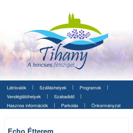
Ugrás
a
tartalomra
Látnivalók
Szálláshelyek
Programok
Vendéglátóhelyek
Szabadidő
Hasznos információk
Parkolás
Önkormányzat
Echo Étterem