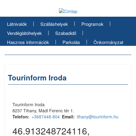
Ugrás
a
tartalomra
Látnivalók
Szálláshelyek
Programok
Vendéglátóhelyek
Szabadidő
Hasznos információk
Parkolás
Önkormányzat
Tourinform Iroda
Tourinform Iroda
8237 Tihany, Mádl Ferenc tér 1.
Telefon
+3687448-804
Email
tihany@tourinform.hu
46.913248724116,