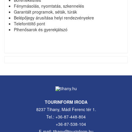
Borértékesítés
Fénymásolás, nyomtatás, szkennelés
Garantált programok, séták, túrák
Belépőjegy árusítása helyi rendezvényekre
Telefontöltő pont
Pihenősarok és gyerekjátszó
TOURINFORM IRODA
8237 Tihany, Mádl Ferenc tér 1.
Tel.: +36-87-448-804
+36-87-538-104
E-mail: tihany@tourinform.hu