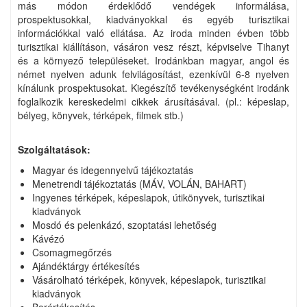
más módon érdeklődő vendégek informálása,
prospektusokkal, kiadványokkal és egyéb turisztikai
információkkal való ellátása. Az iroda minden évben több
turisztikai kiállításon, vásáron vesz részt, képviselve Tihanyt
és a környező településeket. Irodánkban magyar, angol és
német nyelven adunk felvilágosítást, ezenkívül 6-8 nyelven
kínálunk prospektusokat. Kiegészítő tevékenységként irodánk
foglalkozik kereskedelmi cikkek árusításával. (pl.: képeslap,
bélyeg, könyvek, térképek, filmek stb.)
Szolgáltatások:
Magyar és idegennyelvű tájékoztatás
Menetrendi tájékoztatás (MÁV, VOLÁN, BAHART)
Ingyenes térképek, képeslapok, útikönyvek, turisztikai
kiadványok
Mosdó és pelenkázó, szoptatási lehetőség
Kávézó
Csomagmegőrzés
Ajándéktárgy értékesítés
Vásárolható térképek, könyvek, képeslapok, turisztikai
kiadványok