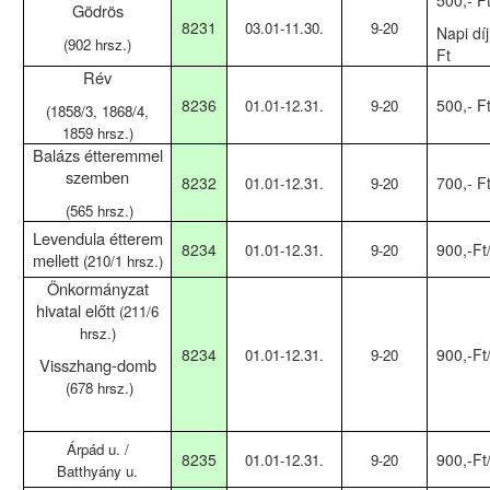
500,-
Ft
Gödrös
8231
03.01-11.30.
9-20
Napi díj
(902 hrsz.)
Ft
Rév
8236
500,- F
01.01-12.31.
9-20
(1858/3, 1868/4,
1859 hrsz.)
Balázs étteremmel
szemben
8232
700,-
Ft
01.01-12.31.
9-20
(565 hrsz.)
Levendula étterem
8234
9
00,-Ft
01.01-12.31.
9-20
mellett
(210/1 hrsz.)
Önkormányzat
hivatal előtt
(211/6
hrsz.)
8234
9
00,-Ft
01.01-12.31.
9-20
Visszhang-domb
(678 hrsz.)
Árpád u. /
8235
9
00,-Ft
01.01-12.31.
9-20
Batthyány u.