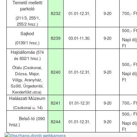
Temető melletti
parkoló
8232
700,-
Ft
01.01-12.31.
9-20
(211/3, 255/1,
255/2 hrsz.)
500,-
Ft
Sajkod
8239
03.01-11.30.
9-20
Napi díj
(0139/1 hrsz.)
Ft
Hajóállomás
(574
és 602/1 hrsz.)
500,-
Ft
Ófalu (Csokonai,
8240
01.01-12.31.
9-20
Napi díj
Dózsa, Major,
Ft
Völgy, Aranyház,
Szőlő, Ürgedombi,
Kenderföld utca)
Halászati Múzeum
8241
700,-
Ft
01.01-12.31
9-20
(Csokonai u. 14)
500,-
Ft
090
Belső-tó (
824
4
01.01-12.31.
9-20
Napi díj
hrsz
.)
Ft