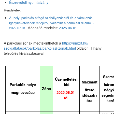
Észrevételi nyomtatvány
Rendeletek:
A helyi parkolás átfogó szabályozásáról és a várakozás
igénybevételének rendjéről, valamint a parkolási díjakról -
Módosító rendelet:
2025.06.01.
2022.07.01.
A parkolási zónák megtekinthetők a
https://nmzrt.hu/
szolgaltatasok/parkolas/
parkolasi-zonak.html
oldalon, Tihany
település kiválasztásával.
Szemé
Üzemeltetési
Maximált
Parkolók helye
idő
háro
Zóna
fizető
négy
megnevezése
2025.06.01-
időszak /
segéd
től
óra
ker