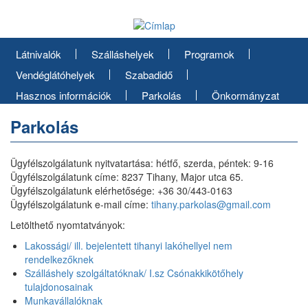
Ugrás
a
tartalomra
Látnivalók
Szálláshelyek
Programok
Vendéglátóhelyek
Szabadidő
Hasznos információk
Parkolás
Önkormányzat
Parkolás
Ügyfélszolgálatunk nyitvatartása: hétfő, szerda, péntek: 9-16
Ügyfélszolgálatunk címe: 8237 Tihany, Major utca 65.
Ügyfélszolgálatunk elérhetősége: +36 30/443-0163
Ügyfélszolgálatunk e-mail címe:
tihany.parkolas@gmail.com
Letölthető nyomtatványok:
Lakossági/ ill. bejelentett tihanyi lakóhellyel nem
rendelkezőknek
Szálláshely szolgáltatóknak/ I.sz Csónakkikötőhely
tulajdonosainak
Munkavállalóknak