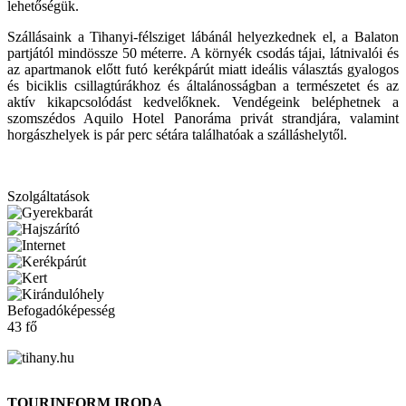
lehetőségük.
Szállásaink a Tihanyi-félsziget lábánál helyezkednek el, a Balaton
partjától mindössze 50 méterre. A környék csodás tájai, látnivalói és
az apartmanok előtt futó kerékpárút miatt ideális választás gyalogos
és biciklis csillagtúrákhoz és általánosságban a természetet és az
aktív kikapcsolódást kedvelőknek. Vendégeink beléphetnek a
szomszédos Aquilo Hotel Panoráma privát strandjára, valamint
horgászhelyek is pár perc sétára találhatóak a szálláshelytől.
Szolgáltatások
Befogadóképesség
43 fő
TOURINFORM IRODA