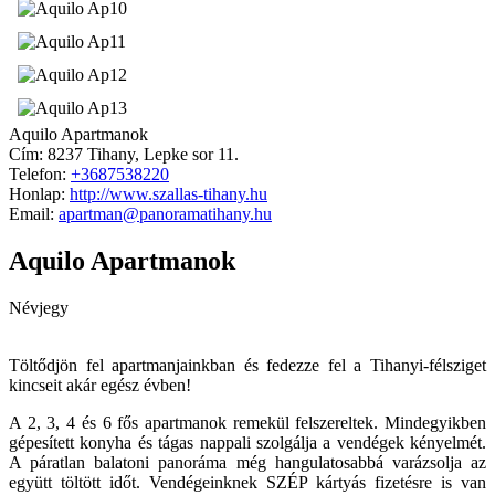
Aquilo Apartmanok
Cím:
8237 Tihany, Lepke sor 11.
Telefon:
+3687538220
Honlap:
http://www.szallas-tihany.hu
Email:
apartman@panoramatihany.hu
Aquilo Apartmanok
Névjegy
Töltődjön fel apartmanjainkban és fedezze fel a Tihanyi-félsziget
kincseit akár egész évben!
A 2, 3, 4 és 6 fős apartmanok remekül felszereltek. Mindegyikben
gépesített konyha és tágas nappali szolgálja a vendégek kényelmét.
A páratlan balatoni panoráma még hangulatosabbá varázsolja az
együtt töltött időt. Vendégeinknek SZÉP kártyás fizetésre is van