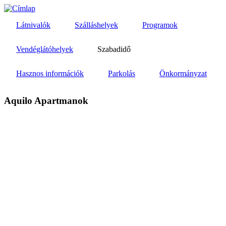
Ugrás
a
Látnivalók
Szálláshelyek
Programok
tartalomra
Vendéglátóhelyek
Szabadidő
Hasznos információk
Parkolás
Önkormányzat
Aquilo Apartmanok