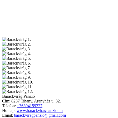
Barackvirág Panzió
Cím:
8237 Tihany, Aranyház u. 32.
Telefon:
+36304159227
Honlap:
www.barackviragpanzio.hu
Email:
barackviragpanzio@gmail.com