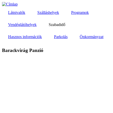
Ugrás
a
Látnivalók
Szálláshelyek
Programok
tartalomra
Vendéglátóhelyek
Szabadidő
Hasznos információk
Parkolás
Önkormányzat
Barackvirág Panzió