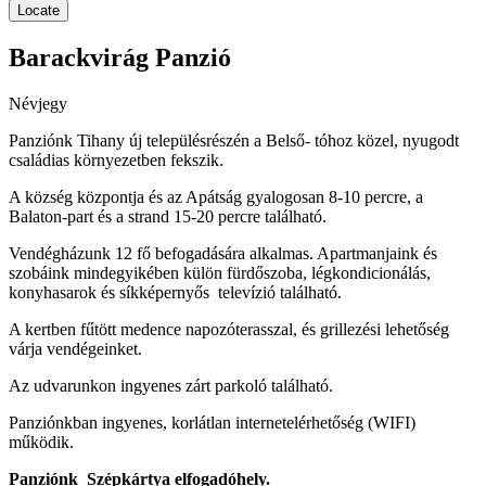
Locate
Barackvirág Panzió
Névjegy
Panziónk Tihany új településrészén a Belső- tóhoz közel, nyugodt
családias környezetben fekszik.
A község központja és az Apátság gyalogosan 8-10 percre, a
Balaton-part és a strand 15-20 percre található.
Vendégházunk 12 fő befogadására alkalmas. Apartmanjaink és
szobáink mindegyikében külön fürdőszoba, légkondicionálás,
konyhasarok és síkképernyős televízió található.
A kertben fűtött medence napozóterasszal, és grillezési lehetőség
várja vendégeinket.
Az udvarunkon ingyenes zárt parkoló található.
Panziónkban ingyenes, korlátlan internetelérhetőség (WIFI)
működik.
Panziónk Szépkártya elfogadóhely.