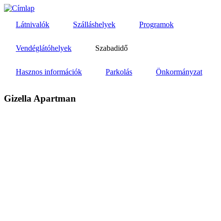
Ugrás
a
Látnivalók
Szálláshelyek
Programok
tartalomra
Vendéglátóhelyek
Szabadidő
Hasznos információk
Parkolás
Önkormányzat
Gizella Apartman