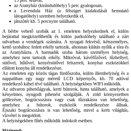
15 perc sétával,
az Aranyház (kirándulóhely) 5 perc gyalogosan,
a Levendula Ház (a félsziget kialakulását bemutató
látogatóhely) szemben helyezkedik el,
játszótér kb. 5 percnyire található.
A bérbe vehető szobák az 1. emeleten helyezkednek el, külön
bejárattal megközelíthetők és külön parkolóhely található a zárt
udvarban a vendégek számára. A nyugati fekvésű, kétszemélyes,
kettő szobához fedett erkély tartozik, ahonnan kilátás nyílik a tóra és
az Aranyházra. A harmadik szoba három személyes helyiség,
amelyhez nem tartozik erkély. Mikróval, kávéfőzővel, tűzhellyel,
sütővel, hűtővel, kenyérsütővel felszerelt, konyhai eszközökkel
ellátott konyha áll rendelkezésre.
Az emeleten egy közös tágas fürdőszoba, külön illemhelyiség és a
nappaliban egy nagy méretű LCD képernyős, kb. 70 adóval
rendelkező kábel tévé található. A helyiségekben WIFI működik.
Az udvaron pihenőágyak, kerti bútorok, hinta található, amelyek a
kényelmes, nyugodt pihenést szolgálják. A zöld környezetben
grillezésre, bográcsozásra vagy csak tűzrakásra van lehetőség,
amelyhez a bútorok, eszközök rendelkezésre állnak.
Éjszaki bográcsozásra is van lehetőség, mivel a kerti világítás,
vízvétel is megoldott.
A helyiségekben fűtés működik indokolt esetben.
Házirend: