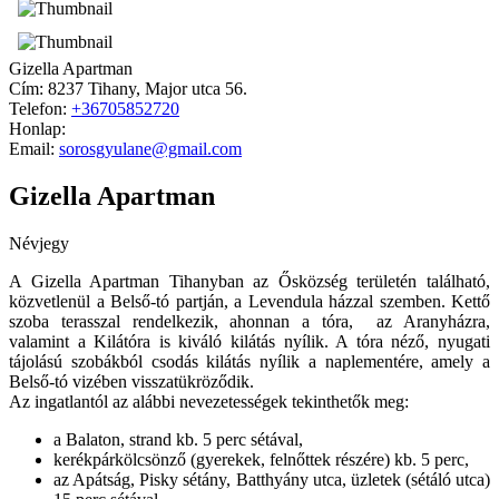
Gizella Apartman
Cím:
8237 Tihany, Major utca 56.
Telefon:
+36705852720
Honlap:
Email:
sorosgyulane@gmail.com
Gizella Apartman
Névjegy
A Gizella Apartman Tihanyban az Ősközség területén található,
közvetlenül a Belső-tó partján, a Levendula házzal szemben. Kettő
szoba terasszal rendelkezik, ahonnan a tóra, az Aranyházra,
valamint a Kilátóra is kiváló kilátás nyílik. A tóra néző, nyugati
tájolású szobákból csodás kilátás nyílik a naplementére, amely a
Belső-tó vizében visszatükröződik.
Az ingatlantól az alábbi nevezetességek tekinthetők meg:
a Balaton, strand kb. 5 perc sétával,
kerékpárkölcsönző (gyerekek, felnőttek részére) kb. 5 perc,
az Apátság, Pisky sétány, Batthyány utca, üzletek (sétáló utca)