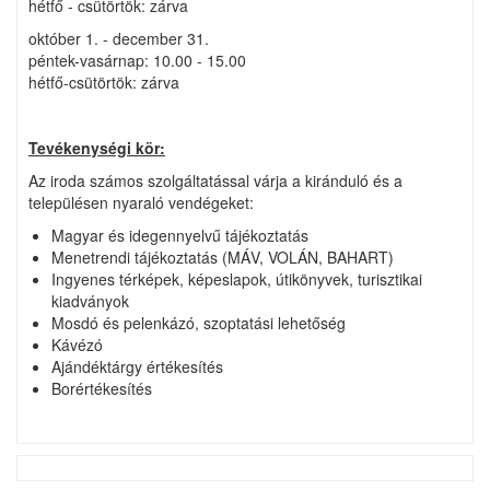
hétfő - csütörtök: zárva
október 1. - december 31.
péntek-vasárnap: 10.00 - 15.00
hétfő-csütörtök: zárva
Tevékenységi kör:
Az iroda számos szolgáltatással várja a kiránduló és a
településen nyaraló vendégeket:
Magyar és idegennyelvű tájékoztatás
Menetrendi tájékoztatás (MÁV, VOLÁN, BAHART)
Ingyenes térképek, képeslapok, útikönyvek, turisztikai
kiadványok
Mosdó és pelenkázó, szoptatási lehetőség
Kávézó
Ajándéktárgy értékesítés
Borértékesítés