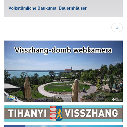
Volkstümliche Baukunst, Bauernhäuser
Seitennummerierung
Nächs
››
Seite