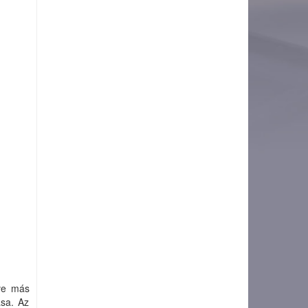
tve más
ása. Az