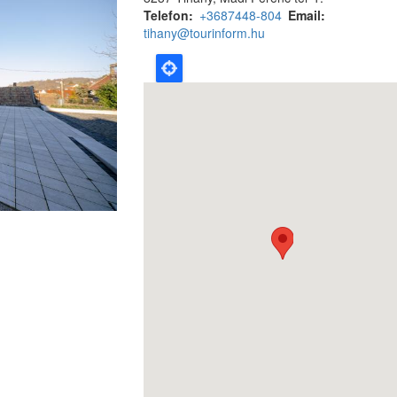
Telefon
+3687448-804
Email
tihany@tourinform.hu