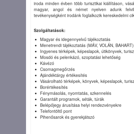
iroda minden évben több turisztikai kiállításon, vá
magyar, angol és német nyelven adunk felvilág
tevékenységként irodánk foglalkozik kereskedelmi cikk
Szolgáltatások:
Magyar és idegennyelvű tájékoztatás
Menetrendi tájékoztatás (MÁV, VOLÁN, BAHART)
Ingyenes térképek, képeslapok, útikönyvek, turisz
Mosdó és pelenkázó, szoptatási lehetőség
Kávézó
Csomagmegőrzés
Ajándéktárgy értékesítés
Vásárolható térképek, könyvek, képeslapok, turisz
Borértékesítés
Fénymásolás, nyomtatás, szkennelés
Garantált programok, séták, túrák
Belépőjegy árusítása helyi rendezvényekre
Telefontöltő pont
Pihenősarok és gyerekjátszó