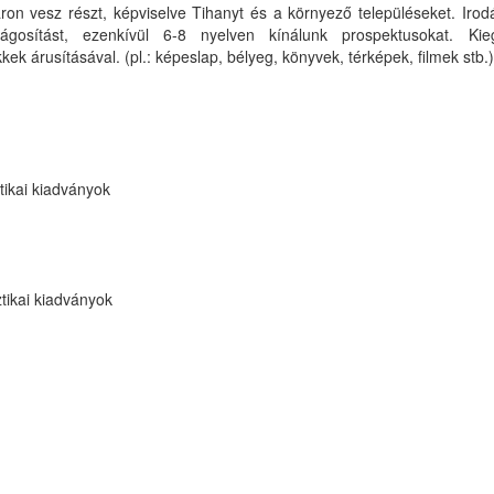
sáron vesz részt, képviselve Tihanyt és a környező településeket. Iro
osítást, ezenkívül 6-8 nyelven kínálunk prospektusokat. Kieg
ek árusításával. (pl.: képeslap, bélyeg, könyvek, térképek, filmek stb.)
tikai kiadványok
tikai kiadványok