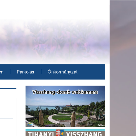
en
Parkolás
Önkormányzat