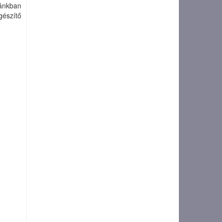
dánkban
észítő