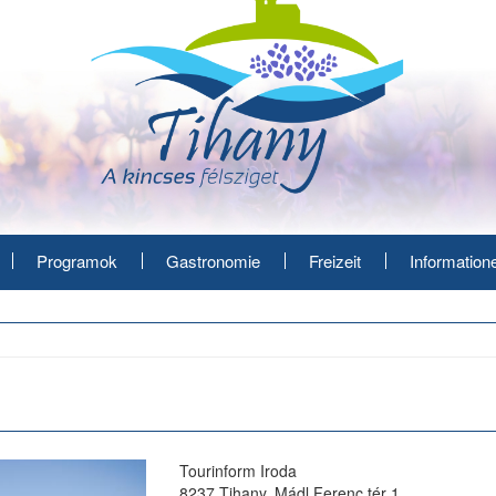
Programok
Gastronomie
Freizeit
Information
Tourinform Iroda
8237 Tihany, Mádl Ferenc tér 1.