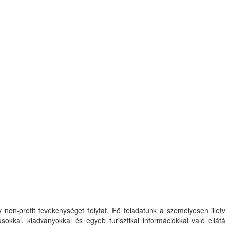
 non-profit tevékenységet folytat. Fő feladatunk a személyesen ille
kkal, kiadványokkal és egyéb turisztikai információkkal való ellát