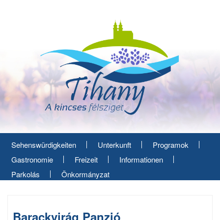
Direkt
zum
Inhalt
Sehenswürdigkeiten
Unterkunft
Programok
Gastronomie
Freizeit
Informationen
Parkolás
Önkormányzat
Barackvirág Panzió