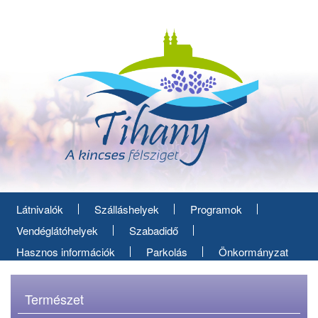
Ugrás
a
tartalomra
Látnivalók
Szálláshelyek
Programok
Vendéglátóhelyek
Szabadidő
Hasznos információk
Parkolás
Önkormányzat
Természet