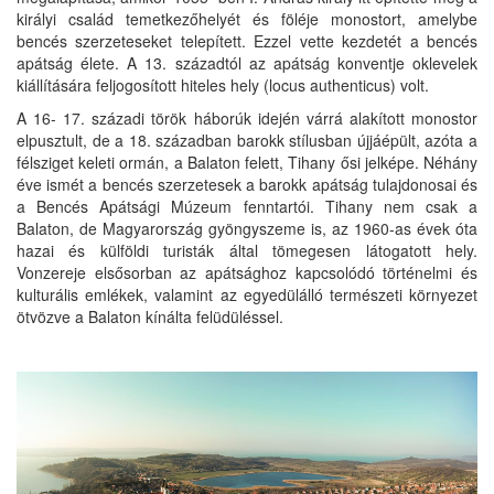
királyi család temetkezőhelyét és föléje monostort, amelybe
bencés szerzeteseket telepített. Ezzel vette kezdetét a bencés
apátság élete. A 13. századtól az apátság konventje oklevelek
kiállítására feljogosított hiteles hely (locus authenticus) volt.
A 16- 17. századi török háborúk idején várrá alakított monostor
elpusztult, de a 18. században barokk stílusban újjáépült, azóta a
félsziget keleti ormán, a Balaton felett, Tihany ősi jelképe. Néhány
éve ismét a bencés szerzetesek a barokk apátság tulajdonosai és
a Bencés Apátsági Múzeum fenntartói. Tihany nem csak a
Balaton, de Magyarország gyöngyszeme is, az 1960-as évek óta
hazai és külföldi turisták által tömegesen látogatott hely.
Vonzereje elsősorban az apátsághoz kapcsolódó történelmi és
kulturális emlékek, valamint az egyedülálló természeti környezet
ötvözve a Balaton kínálta felüdüléssel.