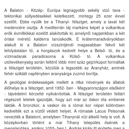
A Balaton - Közép- Európa legnagyobb sekély vizű tava -
tektonikai süllyedésekkel keletkezett, mintegy 25 ezer évvel
ezelőtt. Ebbe nyúlik be a Tihanyi- félsziget, amely a tavat két
medencére osztja. A mediterrán táj markáns képét a vulkanikus
erők évmilliókkal ezelőtt alakították ki, amelyről napjainkban a két
óriási méretű kalderra tanúskodik. E krátermaradványokban
alakult ki a Balaton vízszintjénél magasabban fekvő két
lefolyástalan tó, a horgászok kedvelt helye a Belső- tó, és a
vízimadarak paradicsoma a Külső- tó. A vulkanikus
utótevékenység során feltörő több mint száz gejzírkúpot formáltak
a félsziget területén, közülük a legszebb az Aranyház, aminek
fehér szikláit napfényben aranysárga zuzmó borítja.
A geológiai érdekességek mellett a ritka növények és állatok
élőhelye is a félsziget, amit 1952- ben - Magyarországon elsőként
- tájvédelmi körzetté nyilvánítottak. A félsziget területén feltárt
régészeti leletek igazolják, hogy azt már az őskor óta emberek
lakták. A bronzkor, a vaskor és a római kor népei különösen
kedvelték ezt a víztől védett helyet. A rómaiak Lacus Pelsonak
nevezték a Balatont, amelyben Tihanynál vízi átkelő hely is volt. A
középkorban történt a mai Tihany település ősének a
megalapítása, amikor 1055- ben I. András király itt építette meg a