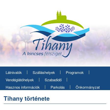
Ugrás
a
tartalomra
Látnivalók
Szálláshelyek
Programok
Vendéglátóhelyek
Szabadidő
Hasznos információk
Parkolás
Önkormányzat
Tihany története