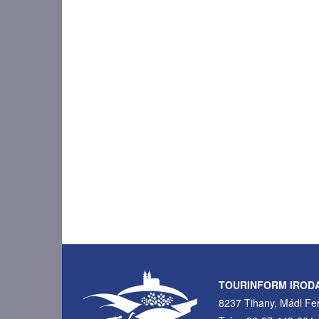
TOURINFORM IROD
8237 Tihany, Mádl Fer