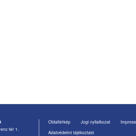
A
Oldaltérkép
Jogi nyilatkozat
Impres
Footer
enc tér 1.
Adatvédelmi tájékoztató