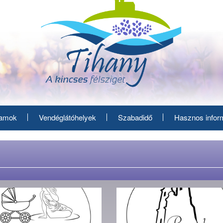
ramok
Vendéglátóhelyek
Szabadidő
Hasznos infor