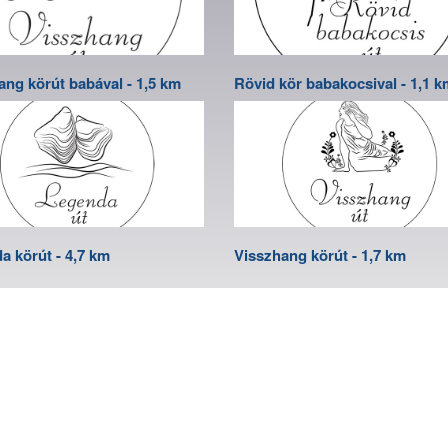
ang körút babával - 1,5 km
Rövid kör babakocsival - 1,1 k
a körút - 4,7 km
Visszhang körút - 1,7 km