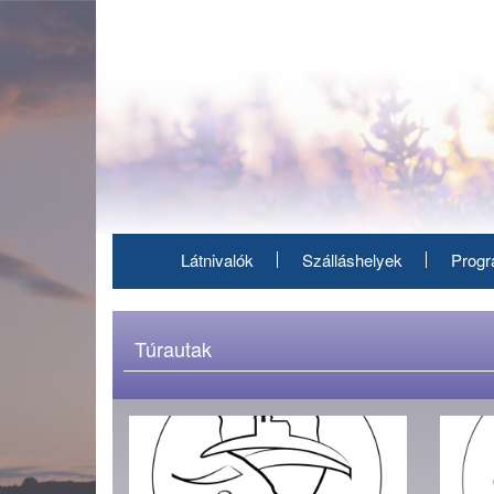
Ugrás
a
tartalomra
Látnivalók
Szálláshelyek
Prog
Túrautak