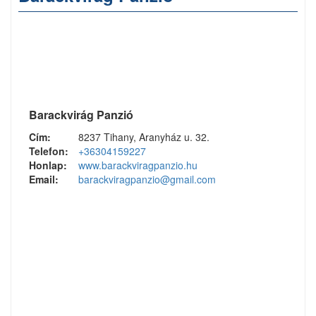
Barackvirág Panzió
Cím:
8237 Tihany, Aranyház u. 32.
Telefon:
+36304159227
Honlap:
www.barackviragpanzio.hu
Email:
barackviragpanzio@gmail.com