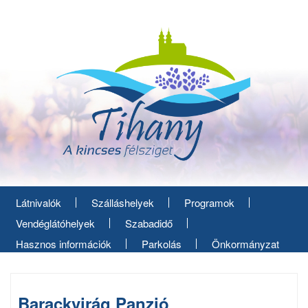
Ugrás
a
tartalomra
Látnivalók
Szálláshelyek
Programok
Vendéglátóhelyek
Szabadidő
Hasznos információk
Parkolás
Önkormányzat
Barackvirág Panzió