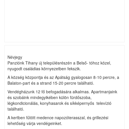
Névjegy
Panziónk Tihany új településrészén a Belső- tóhoz közel,
nyugodt családias környezetben fekszik.
A község központja és az Apátság gyalogosan 8-10 percre, a
Balaton-part és a strand 15-20 percre található.
Vendégházunk 12 fő befogadására alkalmas. Apartmanjaink
és szobáink mindegyikében külön fürdőszoba,
légkondicionálás, konyhasarok és síkképernyős televízió
található.
A kertben fűtött medence napozóterasszal, és grillezési
lehetőség várja vendégeinket.