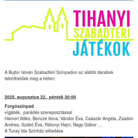
A Bujtor István Szabadtéri Színpadon az alábbi darabok
tekinthetőek meg a héten:
2025. augusztus 22., péntek 20:00
Forgószínpad
vígjáték, parádés szereposztással
Hámori Ildikó, Bencze Ilona, Vándor Éva, Császár Angéla, Zsadon
Andrea, Szabó Éva, Rátonyi Hajni, Nagy Gábor …
A Turay Ida Színház előadása