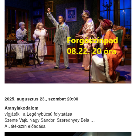
2025. augusztus 23., szombat 20:00
Aranylakodalom
vígjáték, a Legénybúcsú folytatása
Szente Vajk, Nagy Sándor, Szerednyey Béla …
A Játékszín előadása