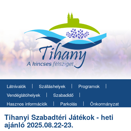
Ugrás
a
tartalomra
Látnivalók
Szálláshelyek
Programok
Vendéglátóhelyek
Szabadidő
Hasznos információk
Parkolás
Önkormányzat
Tihanyi Szabadtéri Játékok - heti
ajánló 2025.08.22-23.