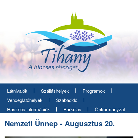
Ugrás
a
tartalomra
Látnivalók
Szálláshelyek
Programok
Vendéglátóhelyek
Szabadidő
Hasznos információk
Parkolás
Önkormányzat
Nemzeti Ünnep - Augusztus 20.