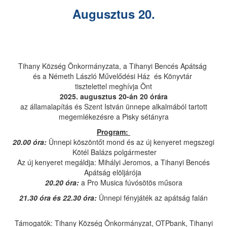
Augusztus 20.
Tihany Község Önkormányzata, a Tihanyi Bencés Apátság
és a Németh László Művelődési Ház és Könyvtár
tisztelettel meghívja Önt
2025. augusztus 20-án 20 órára
az államalapítás és Szent István ünnepe alkalmából tartott
megemlékezésre a Pisky sétányra
Program:
20.00 óra:
Ünnepi köszöntőt mond és az új kenyeret megszegi
Kötél Balázs polgármester
Az új kenyeret megáldja: Mihályi Jeromos, a Tihanyi Bencés
Apátság elöljárója
20.20 óra:
a Pro Musica fúvósötös műsora
21.30 óra és 22.30 óra:
Ünnepi fényjáték az apátság falán
Támogatók: Tihany Község Önkormányzat, OTPbank, Tihanyi