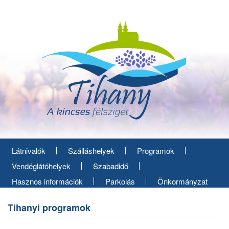
Ugrás
a
tartalomra
Látnivalók
Szálláshelyek
Programok
Vendéglátóhelyek
Szabadidő
Hasznos információk
Parkolás
Önkormányzat
Tihanyi programok