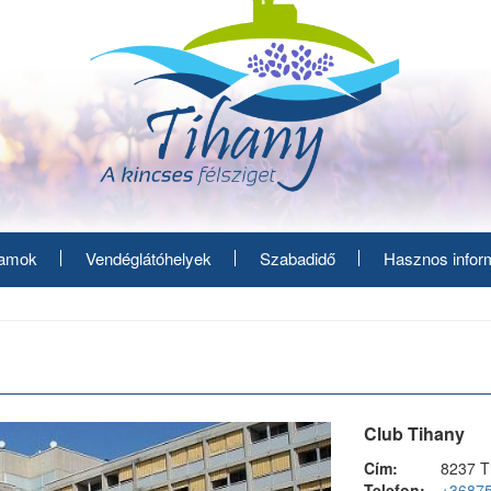
ramok
Vendéglátóhelyek
Szabadidő
Hasznos infor
Club Tihany
Cím:
8237 Ti
Telefon:
+3687