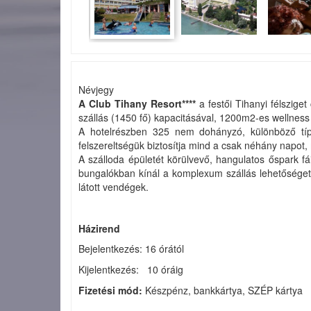
Névjegy
A Club Tihany Resort****
a festői Tihanyi félszig
szállás (1450 fő) kapacitásával, 1200m2-es wellness
A hotelrészben 325 nem dohányzó, különböző típu
felszereltségük biztosítja mind a csak néhány napot,
A szálloda épületét körülvevő, hangulatos őspark f
bungalókban kínál a komplexum szállás lehetőséget
látott vendégek.
Házirend
Bejelentkezés: 16 órától
Kijelentkezés: 10 óráig
Fizetési mód:
Készpénz, bankkártya, SZÉP kártya