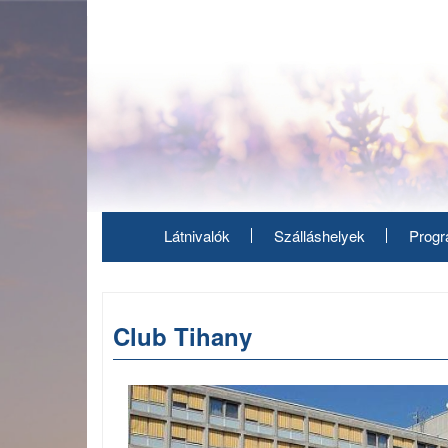
Ugrás
a
tartalomra
Látnivalók
Szálláshelyek
Prog
Club Tihany