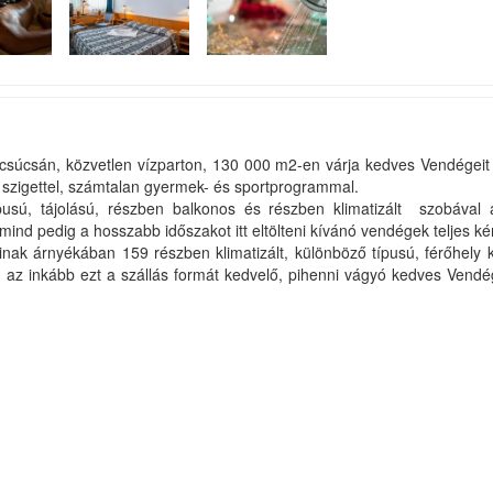
et csúcsán, közvetlen vízparton, 130 000 m2-en várja kedves Vendégei
 szigettel, számtalan gyermek- és sportprogrammal.
sú, tájolású, részben balkonos és részben klimatizált szobával á
 mind pedig a hosszabb időszakot itt eltölteni kívánó vendégek teljes k
áinak árnyékában 159 részben klimatizált, különböző típusú, férőhely
 az inkább ezt a szállás formát kedvelő, pihenni vágyó kedves Vend