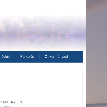
mációk
Parkolás
Önkormányzat
hany, Rév u. 3.
538564