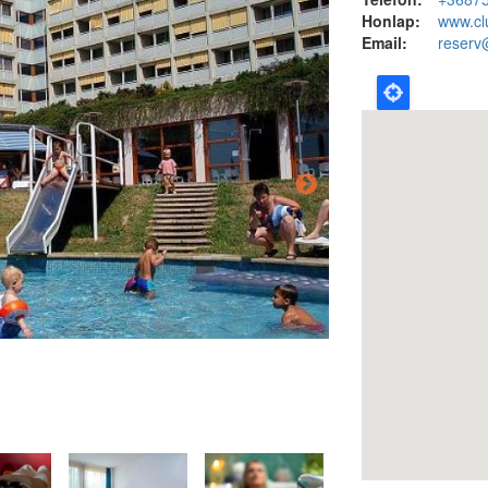
Honlap:
www.cl
Email:
reserv