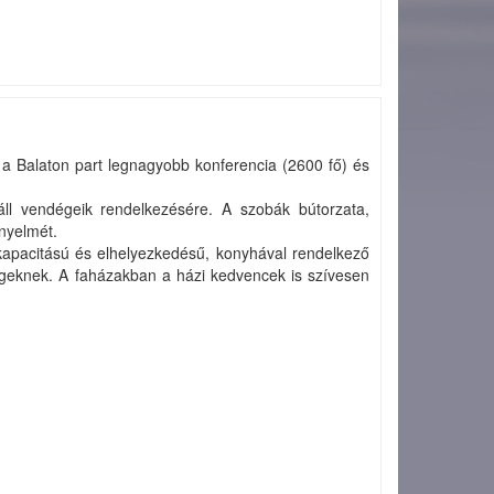
t a Balaton part legnagyobb konferencia (2600 fő) és
ll vendégeik rendelkezésére. A szobák bútorzata,
ényelmét.
 kapacitású és elhelyezkedésű, konyhával rendelkező
égeknek. A faházakban a házi kedvencek is szívesen